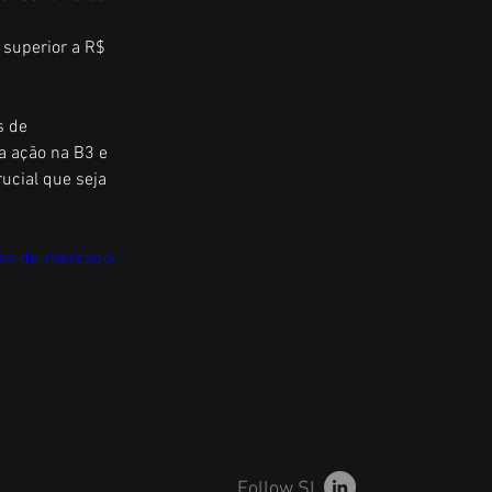
 superior a R$ 
s de 
a ação na B3 e 
ucial que seja 
as-do-mercado-
Follow SL