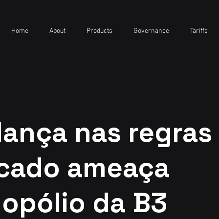
Home
About
Products
Governance
Tariffs
ança nas regras
cado ameaça
opólio da B3