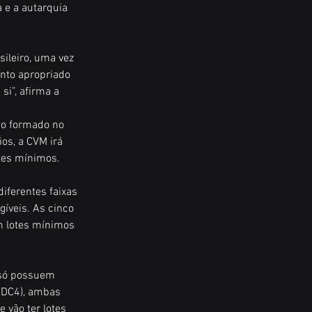
e a autarquia 
ileiro, uma vez 
nto apropriado 
i”, afirma a 
ço formado no 
os, a CVM irá 
otes mínimos.
iferentes faixas 
íveis. As cinco 
m lotes mínimos 
 só possuem 
BDC4), ambas 
 vão ter lotes 