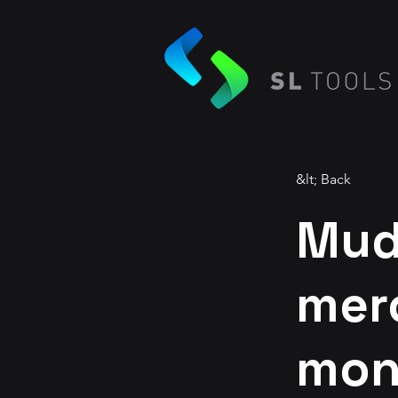
&lt; Back
Mud
mer
mon