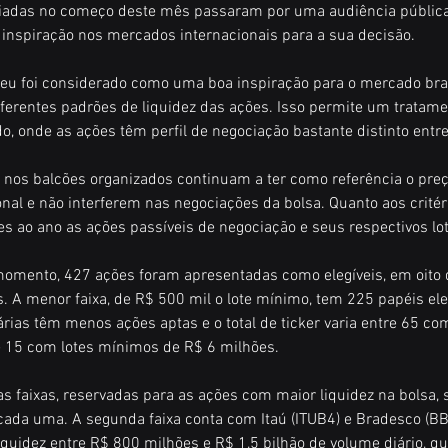
iadas no começo deste mês passaram por uma audiência pública 
nspiração nos mercados internacionais para a sua decisão.
eu foi considerado como uma boa inspiração para o mercado bras
ferentes padrões de liquidez das ações. Isso permite um tratame
, onde as ações têm perfil de negociação bastante distinto entre s
 nos balcões organizados continuam a ter como referência o pre
nal e não interferem nas negociações da bolsa. Quanto aos critéri
zes ao ano as ações passíveis de negociação e seus respectivos l
omento, 427 ações foram apresentadas como elegíveis, em oito d
. A menor faixa, de R$ 500 mil o lote mínimo, tem 225 papéis eleg
árias têm menos ações aptas e o total de ticker varia entre 65 co
e 15 com lotes mínimos de R$ 6 milhões.
s faixas, reservadas para as ações com maior liquidez na bolsa,
ada uma. A segunda faixa conta com Itaú (ITUB4) e Bradesco (B
uidez entre R$ 800 milhões e R$ 1,5 bilhão de volume diário, que