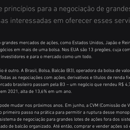
 princípios para a negociação de grandes
as interessadas em oferecer esses serv
 grandes mercados de ações, como Estados Unidos, Japão e Rein
egócios em mais de uma bolsa. Nos EUA são 13 pregões, cuja com
s investidores e para o mercado como um todo.
io é outro. A Brasil, Bolsa, Balcão (B3), operadora da bolsa de valor
Todas as negociações com ações, derivativos e títulos de renda fi
rcado brasileiro passam pela B3 – um negócio que rendeu R$ 4,7
 em 2021, alta de 13,6% em um ano.
o pode mudar nos próximos anos. Em junho, a CVM (Comissão de V
 o primeiro passo na prática para permitir a ruptura desse monopó
sistema de negociação para grandes lotes de ações fora dos sist
do de balcão organizado. Até então, comprar e vender ações só 