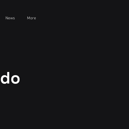
News
More
 do