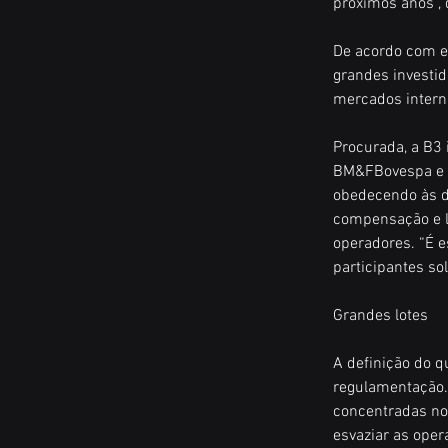
próximos anos”, 
De acordo com e
grandes investi
mercados intern
Procurada, a B3 
BM&FBovespa e a 
obedecendo às d
compensação e li
operadores. “É e
participantes so
Grandes lotes
A definição do q
regulamentação. 
concentradas nos
esvaziar as oper