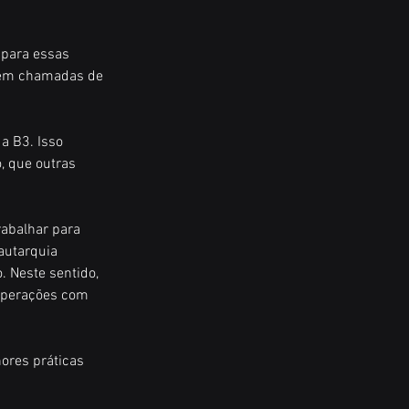
 para essas 
bém chamadas de 
a B3. Isso 
, que outras 
abalhar para 
autarquia 
 Neste sentido, 
operações com 
ores práticas 