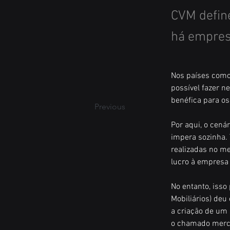
CVM define
há empres
Nos países como
possível fazer n
benéfica para o
Previous
Por aqui, o cenár
impera sozinha. 
realizadas no me
lucro à empresa
No entanto, iss
Mobiliários) deu
a criação de um 
o chamado merca