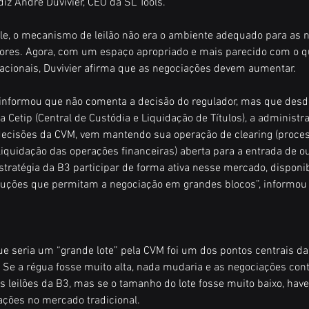
diz André Duvivier, CEO da SL Tools.
le, o mecanismo de leilão não era o ambiente adequado para as 
dores. Agora, com um espaço apropriado e mais parecido com o qu
acionais, Duvivier afirma que as negociações devem aumentar.
informou que não comenta a decisão do regulador, mas que desde
Cetip (Central de Custódia e Liquidação de Títulos), a administra
ecisões da CVM, vem mantendo sua operação de clearing (proces
quidação das operações financeiras) aberta para a entrada de ou
stratégia da B3 participar de forma ativa nesse mercado, disponib
luções que permitam a negociação em grandes blocos”, informou 
ue seria um “grande lote” pela CVM foi um dos pontos centrais da
Se a régua fosse muito alta, nada mudaria e as negociações con
 leilões da B3, mas se o tamanho do lote fosse muito baixo, haver
ações no mercado tradicional.