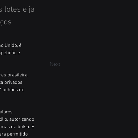
 lotes e já
iços
o Unido, é 
petição é 
Next
es brasileira, 
xa privados 
 bilhões de 
alores 
lio, autorizando 
emas da bolsa. É 
era permitido 