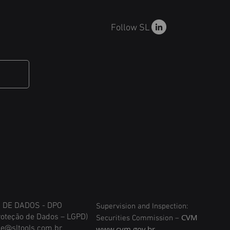
Follow SL
DE DADOS - DPO
Supervision and Inspection:
roteção de Dados – LGPD)
CVM
Securities Commission –
e@sltools.com.br
www.cvm.gov.br