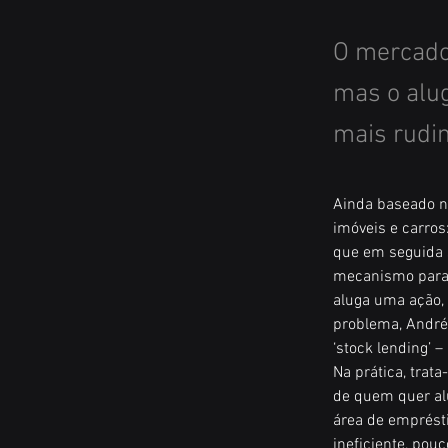
O mercado 
mas o alu
mais rudi
Ainda baseado no
imóveis e carros
que em seguida s
mecanismo para s
aluga uma ação, 
problema, André 
‘stock lending’ 
Na prática, tra
de quem quer alu
área de emprést
ineficiente, pouc