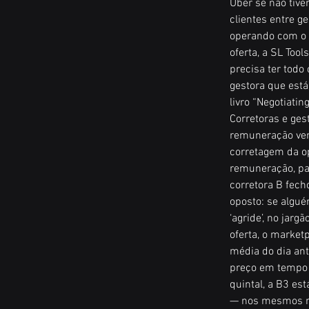
Uber se não tive
clientes entre g
operando com o s
oferta, a SL Too
precisa ter todo
gestora que está
livro “Negotiati
Corretoras e ge
remuneração vem
corretagem da o
remuneração, pag
corretora B fech
oposto: se algu
‘agride’, no jar
oferta, o market
média do dia ante
preço em tempo r
quintal, a B3 es
— nos mesmos mo