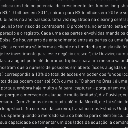
e coloca um teto no potencial de crescimento dos fundos long-shor
R$ 10 bilhões em 2011, caíram para R$ 5 bilhões em 2016 e vo
 bilhões no ano passado. Uma vez registrada na clearing central 
uel não tem risco de contraparte. O problema, no entanto, está en
peração e o registro. Cada uma das partes envolvidas manda os 
Bolsa. Se houver erro de entendimento entre as partes ou uma fa
ção, a corretora só informa o cliente no fim do dia que ela não foi
e fez investimento para esse negócio crescer”, diz Duvivier, numa
as, o aluguel pode até dobrar ou triplicar para um mesmo valor d
ostram que o número de posições em aberto (ações alugadas e 
s’) correspondia a 10% do total de ações em poder dos fundos loca
itos deles podem doar até 50% ou mais. “O short no Brasil é uma 
porque, embora haja muito alfa para  capturar – porque tem muita
er porque o mercado de aluguel é muito limitado”, diz Duvivier, ou
cado.  Com 25 anos de mercado, além da Merrill, ele foi sócio do
 long-short.  No começo da carreira, trabalhou nos Estados Unido
s disparar quando o mercado saiu do balcão para o eletrônico.  O
á sua capacidade de fomentar um dos lados da equação: a deman