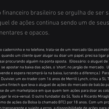
financeiro brasileiro se orgulha de ser s
guel de ações continua sendo um de seus
mentares e opacos.
 caderninho e no telefone, trata-se de um mercado tão assimétr
: quando um cliente quer alugar ou doar um papel, precisa ligar pa
ai procurando alguém na ponta oposta.  (Glossário: o aluguel de
e apostar na baixa das ações, o ‘short’, no jargão de mercado.  U
vende e espera recomprá-la na baixa, lucrando a diferença.)  Para
Duvivier, um ex-trader com 16 anos de Merrill Lynch, criou a SL To
– uma fintech que leva o aluguel de ações do mercado de balcão par
ta-se de um marketplace em que quem tem ações para doar as colo
gar (e vice-versa). O outro fundador da SL Tools é Ricardo Miragli
imo de ações da Bolsa (o chamado BTC) por 18 anos. Com um pr
o transparente e sujeito a erros, a disponibilidade de ações para a