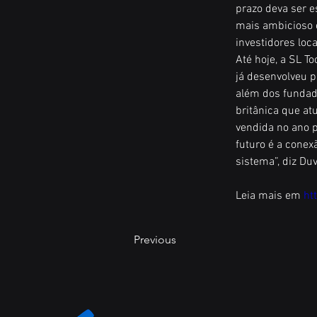
prazo deva ser e
mais ambicioso e
investidores loc
Até hoje, a SL T
já desenvolveu p
além dos fundad
britânica que a
vendida no ano p
futuro é a conex
sistema”, diz Duv
Leia mais em 
ht
Previous