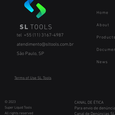
Home
About
tel +55 (11) 3167-4987
Product
atendimento@sltools.com.br
Docume
São Paulo, SP
News
Terms of Use SL Tools
© 2023
CANAL DE ÉTICA
Sup
er Liquid Tools
Para envio de denúncia
All rights reserved
Canal de Denúncias SL