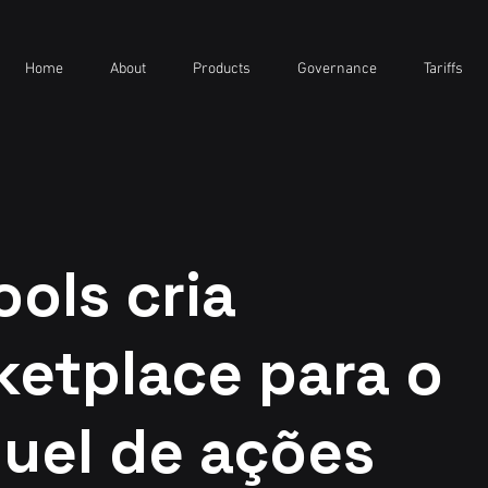
Home
About
Products
Governance
Tariffs
ools cria
ketplace para o
uel de ações