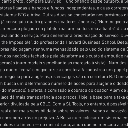
r carro preto”, compara Duvivier.  Funcionando desde outubro, a SL
estoras ligadas a bancos e fundos independentes, e duas corretor
istema: BTG e Ativa. Outras duas se conectarão nos próximos dia
ls já conseguiu quatro grandes doadores-âncoras.) “Num negócio a
 o mercado plugado na plataforma: um ou dois não adianta,” diz o
 avaliando o serviço. Para desenhar a precificação do serviço, Duv
ng the Impossible”, do professor da Harvard Business School, Deepa
storas não pagam nenhuma mensalidade pelo uso do sistema da SL
 dos negócios fechados pela plataforma e o custo é embutido na
peração (num modelo semelhante ao mercado à vista).  Num dos
a quem ‘fecha’ o negócio: se a corretora A cadastrou um papel p
ou negócio para alugá-las, os encargos são da corretora B. O mes
ém busca um determinado número de ações para alugar e o doador
gão do mercado) a oferta, a comissão é cobrada do doador. Além de
place dá mais transparência aos preços. Hoje, a base para a taxa d
rior, divulgada pela CBLC. Com a SL Tools, no entanto, é possível 
eal e ter mais sensibilidade sobre os valores.  Vendo a inovação 
tá correndo atrás do prejuizo. A Bolsa quer colocar um sistema 
ldes da fintech — no meio do ano, ainda que no mercado acredi