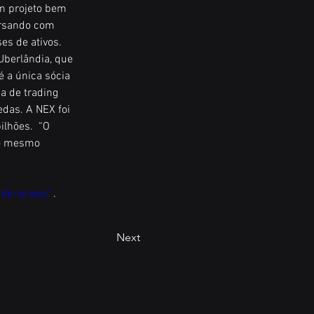
um projeto bem 
ersando com 
es de ativos. 
Uberlândia, que 
 a única sócia 
 de trading 
das. A NEX foi 
lhões.  “O 
no mesmo 
l-de-acoes/
 .
Next