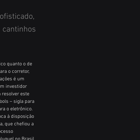
ofisticado,
 cantinhos
ico quanto o de 
ra o corretor, 
 ações é um 
m investidor 
 resolver este 
ols – sigla para 
a o eletrônico. 
ca à disposição 
a, que chefiou a 
ocesso 
luguel no Brasil 