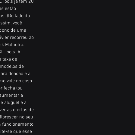
 Tools já tem 20 
as estão 
s. (Do lado da 
ssim, você 
 dono de uma 
ivier recorreu ao 
k Malhotra.  
 Tools. A 
 taxa de 
 modelos de 
ara doação e a 
mo vale no caso 
 fecha (ou 
 aumentar a 
e aluguel é a 
ver as ofertas de 
florescer no seu 
em funcionamento 
te-se que esse 