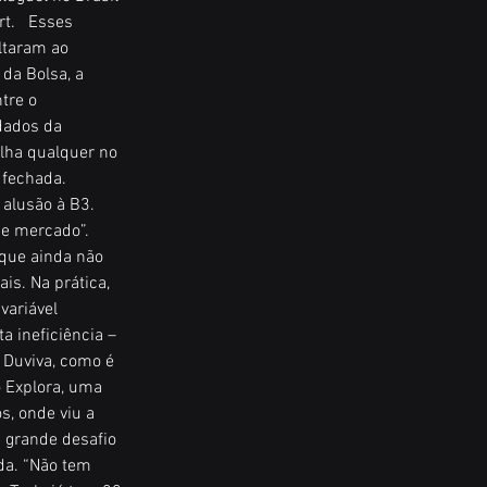
t.   Esses 
ltaram ao 
da Bolsa, a 
tre o 
dados da 
lha qualquer no 
 fechada. 
 alusão à B3. 
e mercado”.  
que ainda não 
is. Na prática, 
variável 
 ineficiência – 
 Duviva, como é 
 Explora, uma 
s, onde viu a 
 grande desafio 
da. “Não tem 