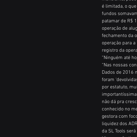
é limitada, o qu
fundos somavam 
patamar de R$ 10
operação de alug
fechamento da o
operação para a 
registro da opera
“Ninguém até hoj
“Nas nossas cont
Dados de 2016 m
foram ‘devolvida
por estatuto, mu
importantíssima 
não dá pra cresc
conhecido no mer
gestora com foco
liquidez dos ADR
da SL Tools ser