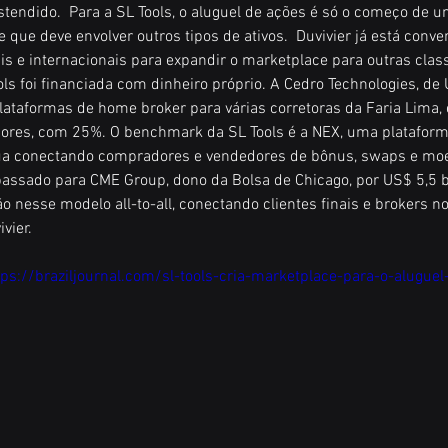
stendido.  Para a SL Tools, o aluguel de ações é só o começo de 
 que deve envolver outros tipos de ativos.  Duvivier já está conv
ais e internacionais para expandir o marketplace para outras class
ools foi financiada com dinheiro próprio. A Cedro Technologies, de 
lataformas de home broker para várias corretoras da Faria Lima, é
ores, com 25%. O benchmark da SL Tools é a NEX, uma plataforma
tua conectando compradores e vendedores de bônus, swaps e moe
assado para CME Group, dono da Bolsa de Chicago, por US$ 5,5 bi
ão nesse modelo all-to-all, conectando clientes finais e brokers 
ivier.
tps://braziljournal.com/sl-tools-cria-marketplace-para-o-alugue