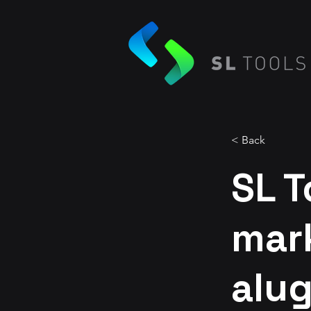
< Back
SL T
mar
alug