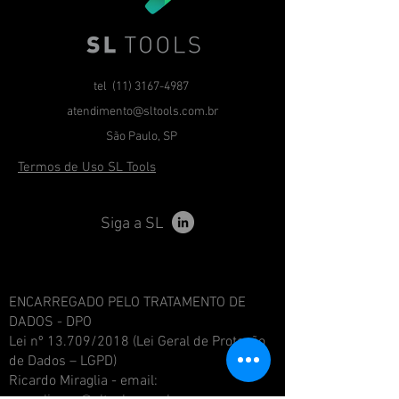
tel
(11) 3167-4987
atendimento@sltools.com.br
São Paulo, SP
Termos de Uso SL Tools
Siga a SL
ENCARREGADO PELO TRATAMENTO DE
DADOS - DPO
Lei nº 13.709/2018 (Lei Geral de Proteção
de Dados – LGPD)
Ricardo Miraglia - email: