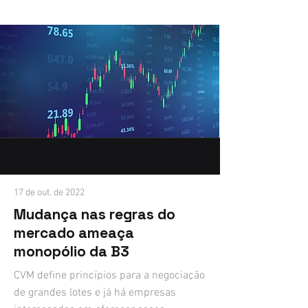
17 de out. de 2022
Mudança nas regras do
mercado ameaça
monopólio da B3
CVM define princípios para a negociação
de grandes lotes e já há empresas