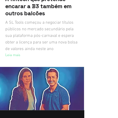
encarar a B3 também em
outros balcões
A SL Tools começou a negociar títulos
públicos no mercado secundário pela
sua plataforma pós-carnaval e espera
obter a licença para ser uma nova bolsa
de valores ainda neste ano
Leia mais