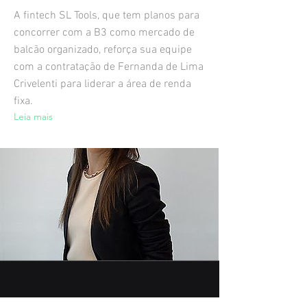
A fintech SL Tools, que tem planos para
concorrer com a B3 como mercado de
balcão organizado, reforça sua equipe
com a contratação de Fernanda de Lima
Crivelenti para liderar a área de renda
fixa.
Leia mais