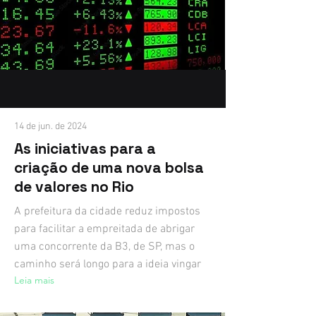
14 de jun. de 2024
As iniciativas para a
criação de uma nova bolsa
de valores no Rio
A prefeitura da cidade reduz impostos
para facilitar a empreitada de abrigar
uma concorrente da B3, de SP, mas o
caminho será longo para a ideia vingar
Leia mais