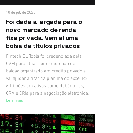
10 de jul. de 2025
Foi dada a largada para o
novo mercado de renda
fixa privada. Vem aí uma
bolsa de títulos privados
Fintech SL Tools foi credenciada pela
CVM para atuar como mercado de
balcão organizado em crédito privado e
vai ajudar a tirar da planilha do excel R$
6 trilhões em ativos como debêntures,
CRA e CRIs para a negociação eletrônica.
Leia mais