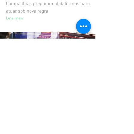
Companhias preparam plataformas para
atuar sob nova regra
Leia mais
22 de jul. de 2022
Block trades: o impacto
das novas normas
A CVM autorizou no mês passado a