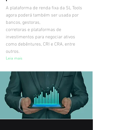
A plataforma de renda fixa da SL Tools
agora poderá também ser usada por
bancos, gestoras,
corretoras e plataformas de
investimentos para negociar ativos
como debêntures, CRI e CRA, entre
outros.
Leia mais