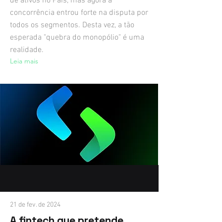
de ativos no País, mas agora a
concorrência entrou forte na disputa por
todos os segmentos. Desta vez, a tão
esperada "quebra do monopólio" é uma
realidade.
Leia mais
21 de fev. de 2024
A fintech que pretende