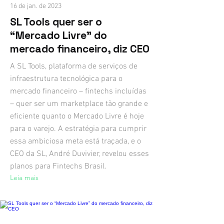
16 de jan. de 2023
SL Tools quer ser o
“Mercado Livre” do
mercado financeiro, diz CEO
A SL Tools, plataforma de serviços de
infraestrutura tecnológica para o
mercado financeiro – fintechs incluídas
– quer ser um marketplace tão grande e
eficiente quanto o Mercado Livre é hoje
para o varejo. A estratégia para cumprir
essa ambiciosa meta está traçada, e o
CEO da SL, André Duvivier, revelou esses
planos para Fintechs Brasil.
Leia mais