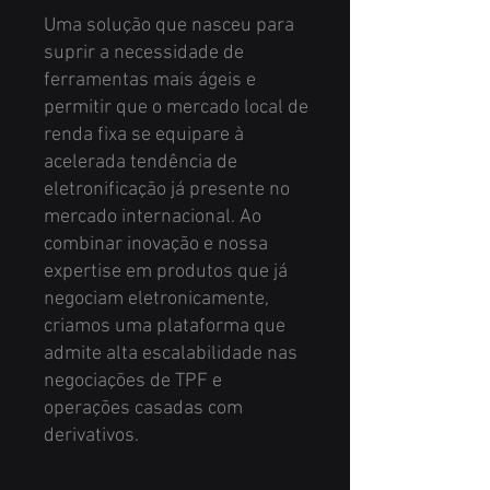
Uma solução que nasceu para
suprir a necessidade de
ferramentas mais ágeis e
permitir que o mercado local de
renda fixa se equipare à
acelerada tendência de
eletronificação já presente no
mercado internacional. Ao
combinar inovação e nossa
expertise em produtos que já
negociam eletronicamente,
criamos uma plataforma que
admite alta escalabilidade nas
negociações de TPF e
operações casadas com
derivativos.