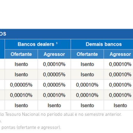
lo Tesouro Nacional no período atual e no semestre anterior.
.
 pontas (ofertante e agressor).