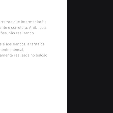
orretora que intermediará a
ante e corretora. A SL Tools
ões, não realizando,
 e aos bancos, a tarifa da
amento mensal.
iamente realizada no balcão