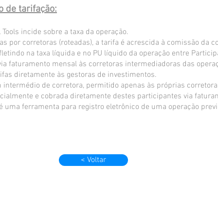
de tarifação:
 Tools incide sobre a taxa da operação.
 por corretoras (roteadas), a tarifa é acrescida à comissão da c
fletindo na taxa líquida e no PU líquido da operação entre Particip
s via faturamento mensal às corretoras intermediadoras das operaç
rifas diretamente às gestoras de investimentos.
ntermédio de corretora, permitido apenas às próprias corretoras
ncialmente e cobrada diretamente destes participantes via fatur
é uma ferramenta para registro eletrônico de uma operação prev
< Voltar