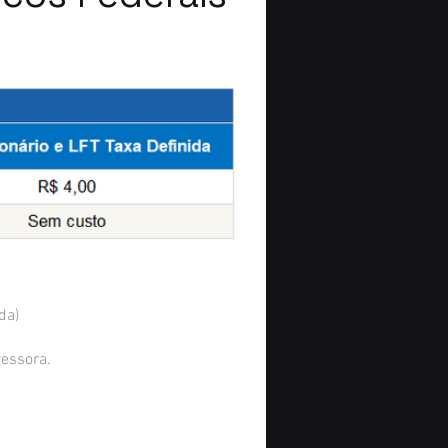
da)
ressora.