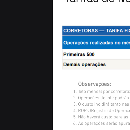
Observações:
Teto mensal por corretora
Operações de lote padrão 
O custo incidirá tanto na
ROPs (Registro de Operaç
Não haverá custo para as 
As operações serão apura