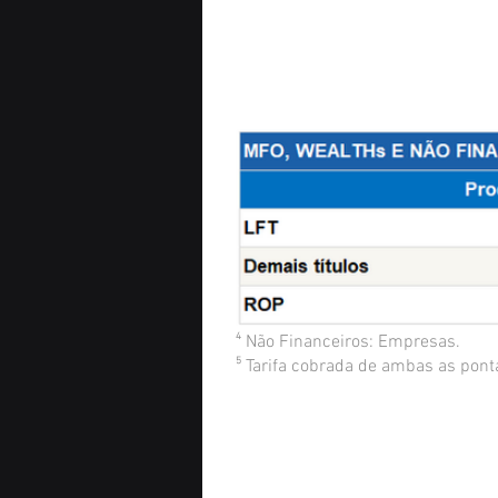
⁴ Não Financeiros: Empresas.
⁵ Tarifa cobrada de ambas as ponta