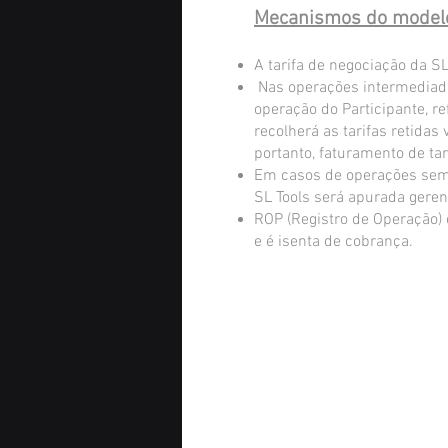
Mecanismos do modelo 
A tarifa de negociação da SL
Nas operações intermediadas
operação do Participante, re
recolherá as tarifas retida
portanto, faturamento de ta
Em casos de operações sem i
SL Tools será apurada gere
ROP (Registro de Operação) 
e é isenta de cobrança.