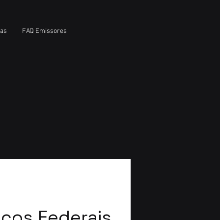
ias
FAQ Emissores
icos Federais