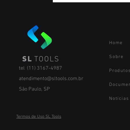
Home
Sobre
tel (11) 3167-4987
Produto
atendimento@sltools.com.br
Docume
São Paulo, SP
Notícias
Termos de Uso SL Tools