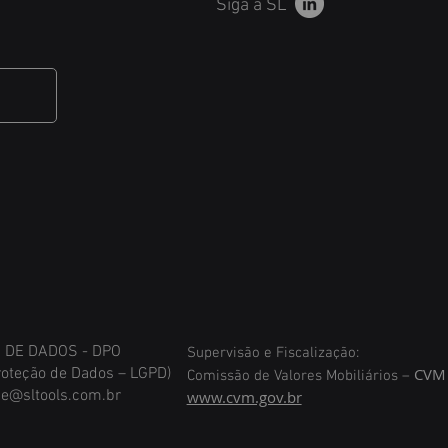
Siga a SL
DE DADOS - DPO
Supervisão e Fiscalização:
roteção de Dados – LGPD)
CVM
Comissão de Valores Mobiliários –
e@sltools.com.br
www.cvm.gov.br