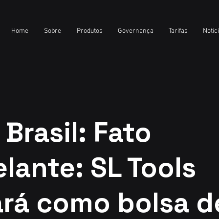
Home
Sobre
Produtos
Governança
Tarifas
Notíc
Brasil: Fato
lante: SL Tools
ará como bolsa d