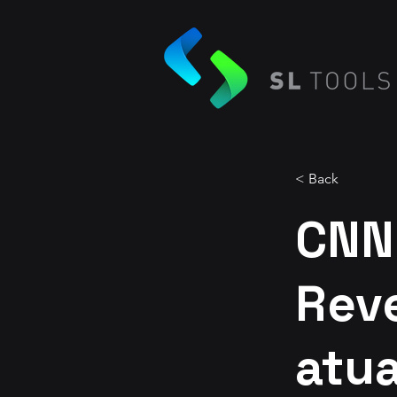
< Back
CNN 
Reve
atu