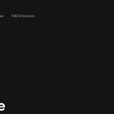
ias
FAQ Emissores
e