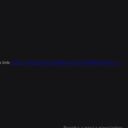
 link: 
https://youtu.be/huTJYENocrw?si=hP7gBeDjUi6m5_s4