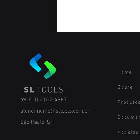
Home
Sobre
tel (11) 3167-4987
Produto
atendimento@sltools.com.br
Docume
São Paulo, SP
Notícias