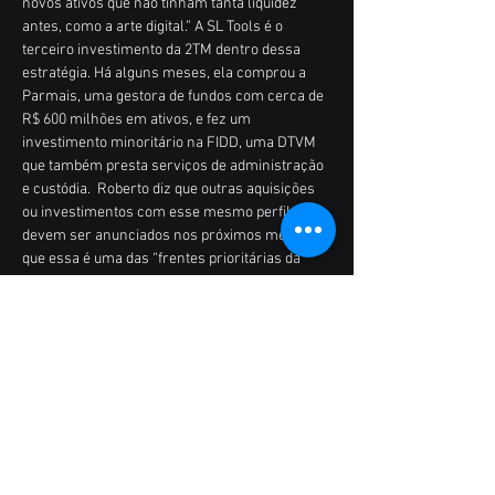
novos ativos que não tinham tanta liquidez 
antes, como a arte digital.” A SL Tools é o 
terceiro investimento da 2TM dentro dessa 
estratégia. Há alguns meses, ela comprou a 
Parmais, uma gestora de fundos com cerca de 
R$ 600 milhões em ativos, e fez um 
investimento minoritário na FIDD, uma DTVM 
que também presta serviços de administração 
e custódia.  Roberto diz que outras aquisições 
ou investimentos com esse mesmo perfil 
devem ser anunciados nos próximos meses, já 
que essa é uma das “frentes prioritárias da 
empresa dentro da estratégia de M&As.” Após a 
rodada, Fabio Dutra, o gestor da Parallax e um 
ex-executivo da B3, passará a ocupar uma 
cadeira no conselho da SL Tools. A Parallax 
também é investidora da 2TM. 
Leia mais em 
https://braziljournal.com/a-sl-
tools-quer-tokenizar-tudo-e-o-mercado-
bitcoin-esta-bancando-a-aposta/
 .