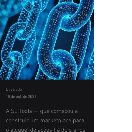
Daytrade
18 de out. de 2021
A SL Tools — que começou a
construir um marketplace para
o aluguel de ações há dois anos