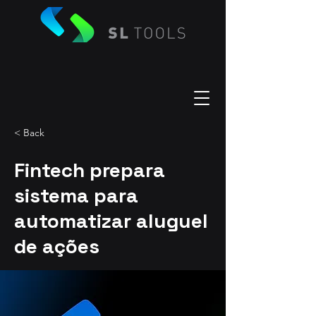
< Back
Fintech prepara
sistema para
automatizar aluguel
de ações